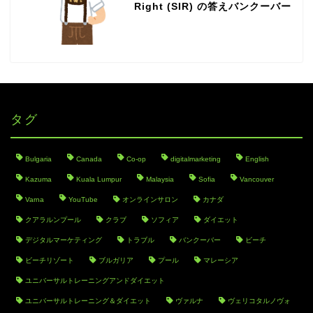
Right (SIR) の答えバンクーバー
タグ
Bulgaria
Canada
Co-op
digitalmarketing
English
Kazuma
Kuala Lumpur
Malaysia
Sofia
Vancouver
Varna
YouTube
オンラインサロン
カナダ
クアラルンプール
クラブ
ソフィア
ダイエット
デジタルマーケティング
トラブル
バンクーバー
ビーチ
ビーチリゾート
ブルガリア
プール
マレーシア
ユニバーサルトレーニングアンドダイエット
ユニバーサルトレーニング＆ダイエット
ヴァルナ
ヴェリコタルノヴォ