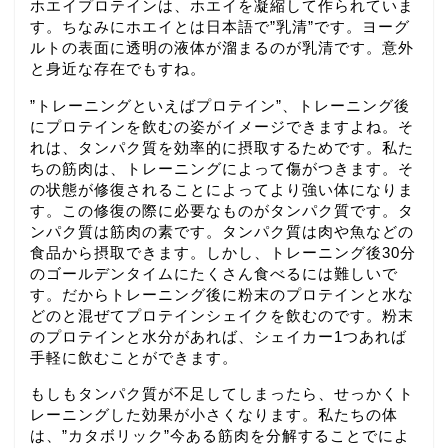
ホエイプロテインは、ホエイを凝縮して作られていま
す。ちなみにホエイとは日本語で”乳清”です。ヨーグ
ルトの表面に透明の液体が溜まるのが乳清です。意外
と身近な存在でもすね。
”トレーニングといえばプロテイン”、トレーニング後
にプロテインを飲むの姿がイメージできますよね。そ
れは、タンパク質を効率的に摂取するためです。私た
ちの筋肉は、トレーニングによって傷がつきます。そ
の状態が修復されることによってより強い体になりま
す。この修復の際に必要なものがタンパク質です。タ
ンパク質は筋肉の素です。タンパク質は肉や魚などの
食品から摂取できます。しかし、トレーニング後30分
のゴールデンタイムにたくさん食べるには難しいで
す。だからトレーニング後に粉末のプロテインと水な
どのと混ぜてプロテインシェイクを飲むのです。粉末
のプロテインと水分があれば、シェイカー1つあれば
手軽に飲むことができます。
もしもタンパク質が不足してしまったら、せっかくト
レーニングした効果が小さくなります。私たちの体
は、”カタボリック”今ある筋肉を分解することでによ