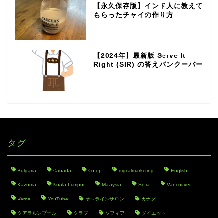
【永久保存版】インド人に教えて
もらったチャイの作り方
【2024年】最新版 Serve It
Right (SIR) の答えバンクーバー
タグ
Bulgaria
Canada
Co-op
digitalmarketing
English
Kazuma
Kuala Lumpur
Malaysia
Sofia
Vancouver
Varna
YouTube
オンラインサロン
カナダ
クアラルンプール
クラブ
ソフィア
ダイエット