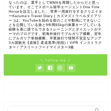
なったのは、選手としてMMAを再開したからだと思っ
ています。そこでスポール留学エージェントOne Fine
Horseを設立しました。 世界一周旅行をするクリエイタ
ーKazuma's Travel Diary ( カズマズトラベルダイアリ
ー )は、YouTubeを始める前のことや動画にできないこ
とを公開している旅と9年間65kgの体重キープしている
経験を基に誰でもできるトレーニングとダイエットがテ
ーマのブログです。初海外旅行でブルガリア横断、翌年
にブルガリア単独横断、卒業旅行で情勢不安定なアジア
3カ国観光【資格】柔道黒帯(初段) / ViPR インストラク
ター / アスリートフードマイスター3級
＼ Follow me ／