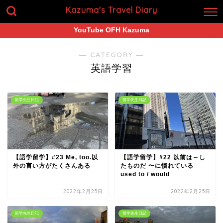
Kazuma's Travel Diary
YouTube OFH Kazuma
― CATEGORY ―
英語学習
留学先生日記
留学先生日記
【語学留学】#23 Me, too.以
【語学留学】#22 以前は～し
外の言い方がたくさんある
たものだ 〜に慣れている
used to / would
2022年2月25日
2022年2月25日
留学先生日記
留学先生日記