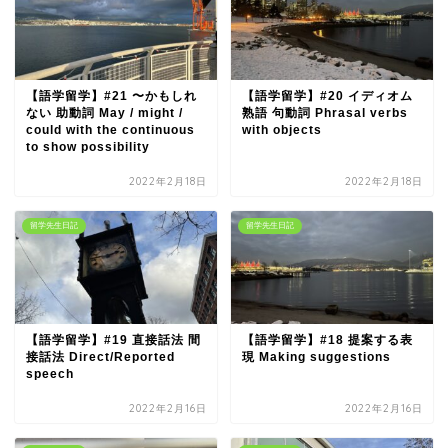
【語学留学】#21 〜かもしれ
【語学留学】#20 イディオム
ない 助動詞 May / might /
熟語 句動詞 Phrasal verbs
could with the continuous
with objects
to show possibility
2022年2月18日
2022年2月18日
留学先生日記
留学先生日記
【語学留学】#19 直接話法 間
【語学留学】#18 提案する表
接話法 Direct/Reported
現 Making suggestions
speech
2022年2月16日
2022年2月16日