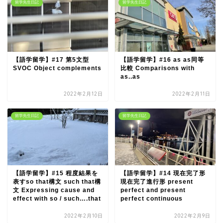
留学先生日記
留学先生日記
【語学留学】#17 第5文型
【語学留学】#16 as as同等
SVOC Object complements
比較 Comparisons with
as..as
2022年2月12日
2022年2月11日
留学先生日記
留学先生日記
【語学留学】#15 程度結果を
【語学留学】#14 現在完了形
表すso that構文 such that構
現在完了進行形 present
文 Expressing cause and
perfect and present
effect with so / such….that
perfect continuous
2022年2月10日
2022年2月9日