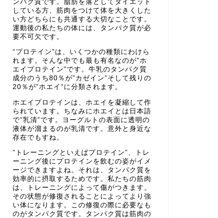
ンパク質です。脂肪を落としてダイエット
している方、筋肉をつけて体を大きくした
い方どちらにも共通する大切なことです。
運動後の私たちの体には、タンパク質が必
要不可欠です。
“プロテイン”は、いくつかの種類にわけら
れます。そんな中でも最も有名なのが”ホ
エイプロテイン”です。牛乳のタンパク質
成分のうち80％が”カゼイン”そして残りの
20％が”ホエイ”に分類されます。
ホエイプロテインは、ホエイを凝縮して作
られています。ちなみにホエイとは日本語
で”乳清”です。ヨーグルトの表面に透明の
液体が溜まるのが乳清です。意外と身近な
存在でもすね。
”トレーニングといえばプロテイン”、トレ
ーニング後にプロテインを飲むの姿がイメ
ージできますよね。それは、タンパク質を
効率的に摂取するためです。私たちの筋肉
は、トレーニングによって傷がつきます。
その状態が修復されることによってより強
い体になります。この修復の際に必要なも
のがタンパク質です。タンパク質は筋肉の