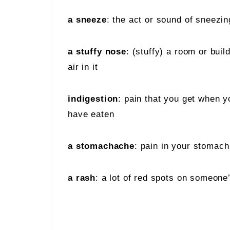
a sneeze
: the act or sound of sneezin
a stuffy nose
: (stuffy) a room or buil
air in it
indigestion
: pain that you get when 
have eaten
a stomachache
: pain in your stomac
a rash
: a lot of red spots on someone