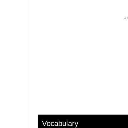
ス
Vocabulary