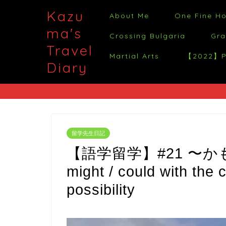
Kazu
About Me
One Fine H
ma's
Crossing Bulgaria
Gra
Travel
Martial Arts
【2022】Po
Diary
留学先生日記
【語学留学】#21 〜かも
might / could with the
possibility