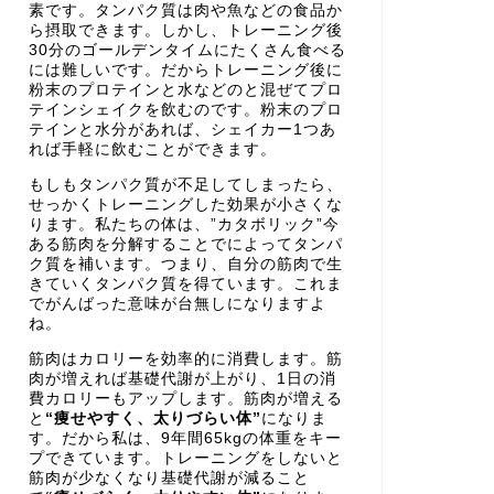
素です。タンパク質は肉や魚などの食品か
ら摂取できます。しかし、トレーニング後
30分のゴールデンタイムにたくさん食べる
には難しいです。だからトレーニング後に
粉末のプロテインと水などのと混ぜてプロ
テインシェイクを飲むのです。粉末のプロ
テインと水分があれば、シェイカー1つあ
れば手軽に飲むことができます。
もしもタンパク質が不足してしまったら、
せっかくトレーニングした効果が小さくな
ります。私たちの体は、”カタボリック”今
ある筋肉を分解することでによってタンパ
ク質を補います。つまり、自分の筋肉で生
きていくタンパク質を得ています。これま
でがんばった意味が台無しになりますよ
ね。
筋肉はカロリーを効率的に消費します。筋
肉が増えれば基礎代謝が上がり、1日の消
費カロリーもアップします。筋肉が増える
と
“痩せやすく、太りづらい体”
になりま
す。だから私は、9年間65kgの体重をキー
プできています。トレーニングをしないと
筋肉が少なくなり基礎代謝が減ること