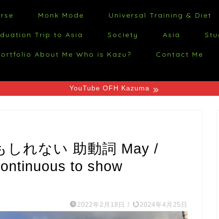
orse
Monk Mode
Universal Training & Diet
duation Trip to Asia
Society
Asia
Stu
rtfolio About Me Who is Kazu?
Contact Me
YouTube OFH Kazuma
しれない 助動詞 May /
 continuous to show
2022年2月18日
/
2024年4月25日