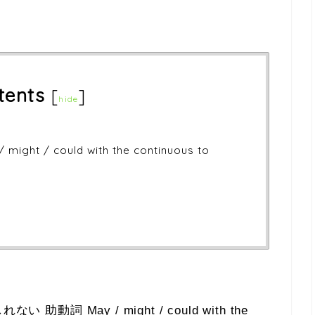
tents
[
]
hide
t / could with the continuous to
詞 May / might / could with the