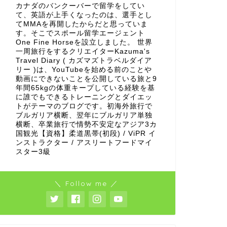
カナダのバンクーバーで留学をしてい
て、英語が上手くなったのは、選手とし
てMMAを再開したからだと思っていま
す。そこでスポール留学エージェント
One Fine Horseを設立しました。 世界
一周旅行をするクリエイターKazuma's
Travel Diary ( カズマズトラベルダイア
リー )は、YouTubeを始める前のことや
動画にできないことを公開している旅と9
年間65kgの体重キープしている経験を基
に誰でもできるトレーニングとダイエッ
トがテーマのブログです。初海外旅行で
ブルガリア横断、翌年にブルガリア単独
横断、卒業旅行で情勢不安定なアジア3カ
国観光【資格】柔道黒帯(初段) / ViPR イ
ンストラクター / アスリートフードマイ
スター3級
＼ Follow me ／