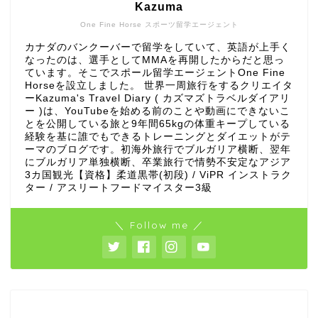
Kazuma
One Fine Horse スポーツ留学エージェント
カナダのバンクーバーで留学をしていて、英語が上手く
なったのは、選手としてMMAを再開したからだと思っ
ています。そこでスポール留学エージェントOne Fine
Horseを設立しました。 世界一周旅行をするクリエイタ
ーKazuma's Travel Diary ( カズマズトラベルダイアリ
ー )は、YouTubeを始める前のことや動画にできないこ
とを公開している旅と9年間65kgの体重キープしている
経験を基に誰でもできるトレーニングとダイエットがテ
ーマのブログです。初海外旅行でブルガリア横断、翌年
にブルガリア単独横断、卒業旅行で情勢不安定なアジア
3カ国観光【資格】柔道黒帯(初段) / ViPR インストラク
ター / アスリートフードマイスター3級
＼ Follow me ／