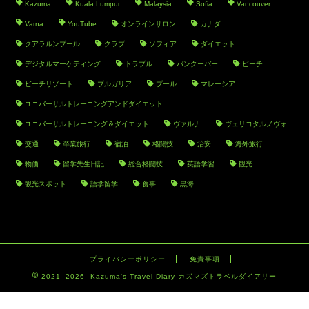
Kazuma
Kuala Lumpur
Malaysia
Sofia
Vancouver
Varna
YouTube
オンラインサロン
カナダ
クアラルンプール
クラブ
ソフィア
ダイエット
デジタルマーケティング
トラブル
バンクーバー
ビーチ
ビーチリゾート
ブルガリア
プール
マレーシア
ユニバーサルトレーニングアンドダイエット
ユニバーサルトレーニング＆ダイエット
ヴァルナ
ヴェリコタルノヴォ
交通
卒業旅行
宿泊
格闘技
治安
海外旅行
物価
留学先生日記
総合格闘技
英語学習
観光
観光スポット
語学留学
食事
黒海
プライバシーポリシー
免責事項
2021–2026 Kazuma's Travel Diary カズマズトラベルダイアリー