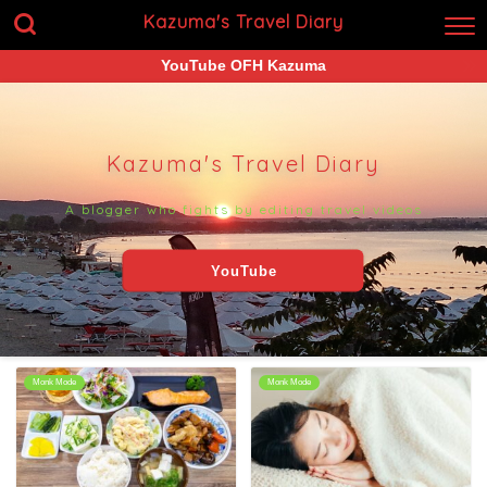
Kazuma's Travel Diary
YouTube OFH Kazuma
Kazuma's Travel Diary
A blogger who fights by editing travel videos
YouTube
Monk Mode
Monk Mode