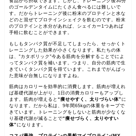
食品から摂取できます。しかし、トレーニング後30分
のゴールデンタイムにたくさん食べるには難しいで
す。だからトレーニング後に粉末のプロテインと水な
どのと混ぜてプロテインシェイクを飲むのです。粉末
のプロテインと水分があれば、シェイカー1つあれば
手軽に飲むことができます。
もしもタンパク質が不足してしまったら、せっかくト
レーニングした効果が小さくなります。私たちの体
は、”カタボリック”今ある筋肉を分解することでによ
ってタンパク質を補います。つまり、自分の筋肉で生
きていくタンパク質を得ています。これまでがんばっ
た意味が台無しになりますよね。
筋肉はカロリーを効率的に消費します。筋肉が増えれ
ば基礎代謝が上がり、1日の消費カロリーもアップし
ます。筋肉が増えると
“痩せやすく、太りづらい体”
に
なります。だから私は、9年間65kgの体重をキープで
きています。トレーニングをしないと筋肉が少なくな
り基礎代謝が減ることで
“痩せづらく、太りやすい
体”
になります。
コスパ最強、プロテインの黒船マイプロテイン(MY