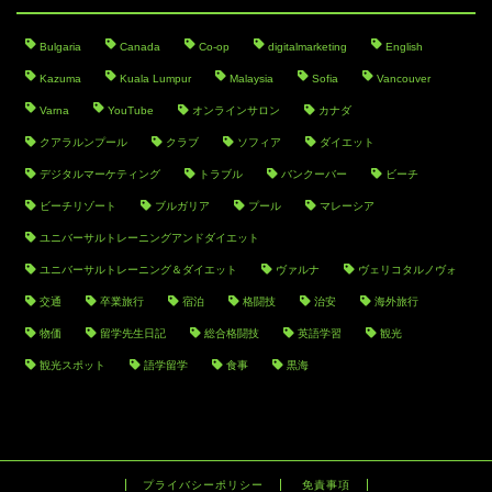
Bulgaria
Canada
Co-op
digitalmarketing
English
Kazuma
Kuala Lumpur
Malaysia
Sofia
Vancouver
Varna
YouTube
オンラインサロン
カナダ
クアラルンプール
クラブ
ソフィア
ダイエット
デジタルマーケティング
トラブル
バンクーバー
ビーチ
ビーチリゾート
ブルガリア
プール
マレーシア
ユニバーサルトレーニングアンドダイエット
ユニバーサルトレーニング＆ダイエット
ヴァルナ
ヴェリコタルノヴォ
交通
卒業旅行
宿泊
格闘技
治安
海外旅行
物価
留学先生日記
総合格闘技
英語学習
観光
観光スポット
語学留学
食事
黒海
プライバシーポリシー
免責事項