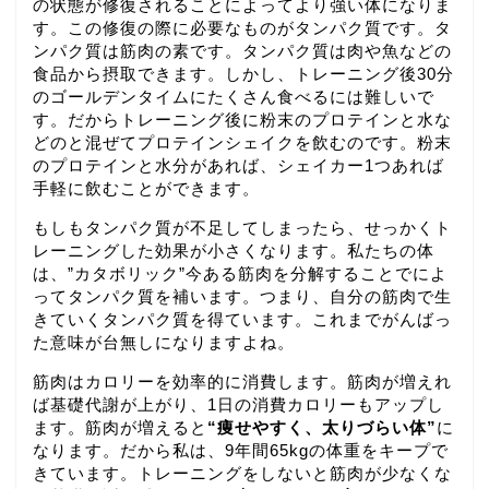
の状態が修復されることによってより強い体になりま
す。この修復の際に必要なものがタンパク質です。タ
ンパク質は筋肉の素です。タンパク質は肉や魚などの
食品から摂取できます。しかし、トレーニング後30分
のゴールデンタイムにたくさん食べるには難しいで
す。だからトレーニング後に粉末のプロテインと水な
どのと混ぜてプロテインシェイクを飲むのです。粉末
のプロテインと水分があれば、シェイカー1つあれば
手軽に飲むことができます。
もしもタンパク質が不足してしまったら、せっかくト
レーニングした効果が小さくなります。私たちの体
は、”カタボリック”今ある筋肉を分解することでによ
ってタンパク質を補います。つまり、自分の筋肉で生
きていくタンパク質を得ています。これまでがんばっ
た意味が台無しになりますよね。
筋肉はカロリーを効率的に消費します。筋肉が増えれ
ば基礎代謝が上がり、1日の消費カロリーもアップし
ます。筋肉が増えると
“痩せやすく、太りづらい体”
に
なります。だから私は、9年間65kgの体重をキープで
きています。トレーニングをしないと筋肉が少なくな