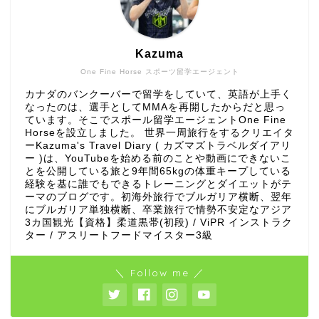
Kazuma
One Fine Horse スポーツ留学エージェント
カナダのバンクーバーで留学をしていて、英語が上手く
なったのは、選手としてMMAを再開したからだと思っ
ています。そこでスポール留学エージェントOne Fine
Horseを設立しました。 世界一周旅行をするクリエイタ
ーKazuma's Travel Diary ( カズマズトラベルダイアリ
ー )は、YouTubeを始める前のことや動画にできないこ
とを公開している旅と9年間65kgの体重キープしている
経験を基に誰でもできるトレーニングとダイエットがテ
ーマのブログです。初海外旅行でブルガリア横断、翌年
にブルガリア単独横断、卒業旅行で情勢不安定なアジア
3カ国観光【資格】柔道黒帯(初段) / ViPR インストラク
ター / アスリートフードマイスター3級
＼ Follow me ／