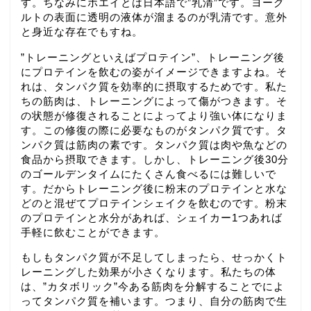
す。ちなみにホエイとは日本語で”乳清”です。ヨーグ
ルトの表面に透明の液体が溜まるのが乳清です。意外
と身近な存在でもすね。
”トレーニングといえばプロテイン”、トレーニング後
にプロテインを飲むの姿がイメージできますよね。そ
れは、タンパク質を効率的に摂取するためです。私た
ちの筋肉は、トレーニングによって傷がつきます。そ
の状態が修復されることによってより強い体になりま
す。この修復の際に必要なものがタンパク質です。タ
ンパク質は筋肉の素です。タンパク質は肉や魚などの
食品から摂取できます。しかし、トレーニング後30分
のゴールデンタイムにたくさん食べるには難しいで
す。だからトレーニング後に粉末のプロテインと水な
どのと混ぜてプロテインシェイクを飲むのです。粉末
のプロテインと水分があれば、シェイカー1つあれば
手軽に飲むことができます。
もしもタンパク質が不足してしまったら、せっかくト
レーニングした効果が小さくなります。私たちの体
は、”カタボリック”今ある筋肉を分解することでによ
ってタンパク質を補います。つまり、自分の筋肉で生