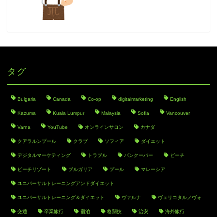
タグ
Bulgaria
Canada
Co-op
digitalmarketing
English
Kazuma
Kuala Lumpur
Malaysia
Sofia
Vancouver
Varna
YouTube
オンラインサロン
カナダ
クアラルンプール
クラブ
ソフィア
ダイエット
デジタルマーケティング
トラブル
バンクーバー
ビーチ
ビーチリゾート
ブルガリア
プール
マレーシア
ユニバーサルトレーニングアンドダイエット
ユニバーサルトレーニング＆ダイエット
ヴァルナ
ヴェリコタルノヴォ
交通
卒業旅行
宿泊
格闘技
治安
海外旅行