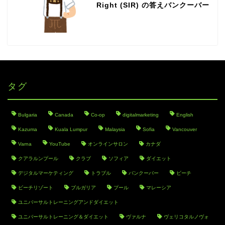
Right (SIR) の答えバンクーバー
タグ
Bulgaria
Canada
Co-op
digitalmarketing
English
Kazuma
Kuala Lumpur
Malaysia
Sofia
Vancouver
Varna
YouTube
オンラインサロン
カナダ
クアラルンプール
クラブ
ソフィア
ダイエット
デジタルマーケティング
トラブル
バンクーバー
ビーチ
ビーチリゾート
ブルガリア
プール
マレーシア
ユニバーサルトレーニングアンドダイエット
ユニバーサルトレーニング＆ダイエット
ヴァルナ
ヴェリコタルノヴォ