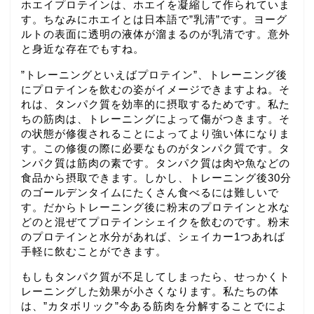
ホエイプロテインは、ホエイを凝縮して作られていま
す。ちなみにホエイとは日本語で”乳清”です。ヨーグ
ルトの表面に透明の液体が溜まるのが乳清です。意外
と身近な存在でもすね。
”トレーニングといえばプロテイン”、トレーニング後
にプロテインを飲むの姿がイメージできますよね。そ
れは、タンパク質を効率的に摂取するためです。私た
ちの筋肉は、トレーニングによって傷がつきます。そ
の状態が修復されることによってより強い体になりま
す。この修復の際に必要なものがタンパク質です。タ
ンパク質は筋肉の素です。タンパク質は肉や魚などの
食品から摂取できます。しかし、トレーニング後30分
のゴールデンタイムにたくさん食べるには難しいで
す。だからトレーニング後に粉末のプロテインと水な
どのと混ぜてプロテインシェイクを飲むのです。粉末
のプロテインと水分があれば、シェイカー1つあれば
手軽に飲むことができます。
もしもタンパク質が不足してしまったら、せっかくト
レーニングした効果が小さくなります。私たちの体
は、”カタボリック”今ある筋肉を分解することでによ