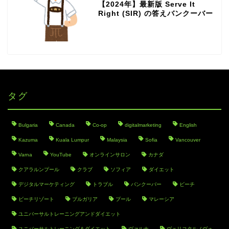
【2024年】最新版 Serve It
Right (SIR) の答えバンクーバー
タグ
Bulgaria
Canada
Co-op
digitalmarketing
English
Kazuma
Kuala Lumpur
Malaysia
Sofia
Vancouver
Varna
YouTube
オンラインサロン
カナダ
クアラルンプール
クラブ
ソフィア
ダイエット
デジタルマーケティング
トラブル
バンクーバー
ビーチ
ビーチリゾート
ブルガリア
プール
マレーシア
ユニバーサルトレーニングアンドダイエット
ユニバーサルトレーニング＆ダイエット
ヴァルナ
ヴェリコタルノヴォ