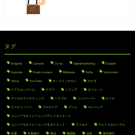
タグ
Bulgaria
Canada
Co-op
digitalmarketing
English
Kazuma
Kuala Lumpur
Malaysia
Sofia
Vancouver
Varna
YouTube
オンラインサロン
カナダ
クアラルンプール
クラブ
ソフィア
ダイエット
デジタルマーケティング
トラブル
バンクーバー
ビーチ
ビーチリゾート
ブルガリア
プール
マレーシア
ユニバーサルトレーニングアンドダイエット
ユニバーサルトレーニング＆ダイエット
ヴァルナ
ヴェリコタルノヴォ
交通
卒業旅行
宿泊
格闘技
治安
海外旅行