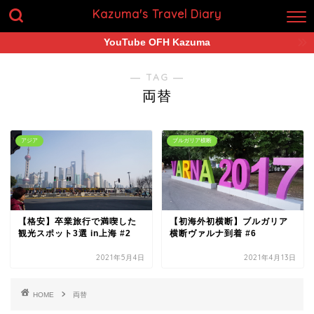
Kazuma's Travel Diary
YouTube OFH Kazuma
― TAG ―
両替
アジア
ブルガリア横断
【格安】卒業旅行で満喫した
【初海外初横断】ブルガリア
観光スポット3選 in上海 #2
横断ヴァルナ到着 #6
2021年5月4日
2021年4月13日
HOME
両替