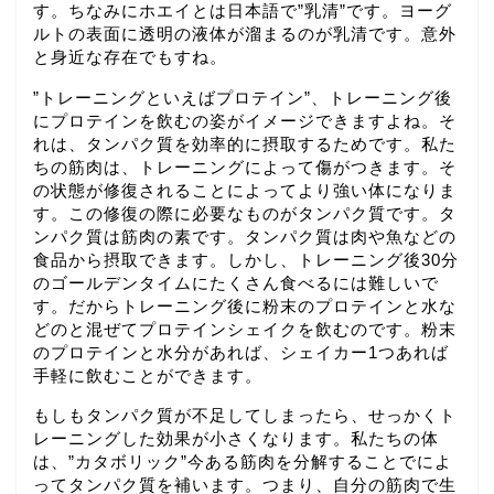
す。ちなみにホエイとは日本語で”乳清”です。ヨーグ
ルトの表面に透明の液体が溜まるのが乳清です。意外
と身近な存在でもすね。
”トレーニングといえばプロテイン”、トレーニング後
にプロテインを飲むの姿がイメージできますよね。そ
れは、タンパク質を効率的に摂取するためです。私た
ちの筋肉は、トレーニングによって傷がつきます。そ
の状態が修復されることによってより強い体になりま
す。この修復の際に必要なものがタンパク質です。タ
ンパク質は筋肉の素です。タンパク質は肉や魚などの
食品から摂取できます。しかし、トレーニング後30分
のゴールデンタイムにたくさん食べるには難しいで
す。だからトレーニング後に粉末のプロテインと水な
どのと混ぜてプロテインシェイクを飲むのです。粉末
のプロテインと水分があれば、シェイカー1つあれば
手軽に飲むことができます。
もしもタンパク質が不足してしまったら、せっかくト
レーニングした効果が小さくなります。私たちの体
は、”カタボリック”今ある筋肉を分解することでによ
ってタンパク質を補います。つまり、自分の筋肉で生