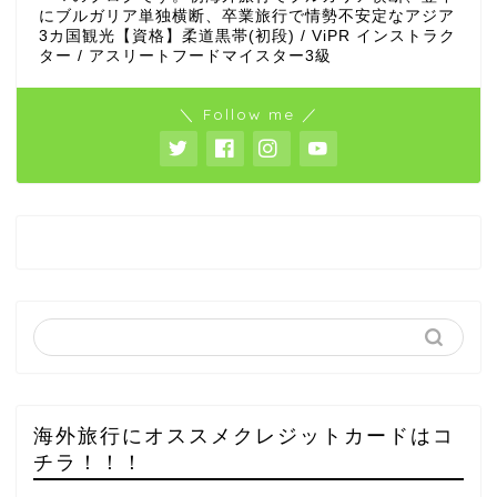
にブルガリア単独横断、卒業旅行で情勢不安定なアジア
3カ国観光【資格】柔道黒帯(初段) / ViPR インストラク
ター / アスリートフードマイスター3級
＼ Follow me ／
海外旅行にオススメクレジットカードはコ
チラ！！！