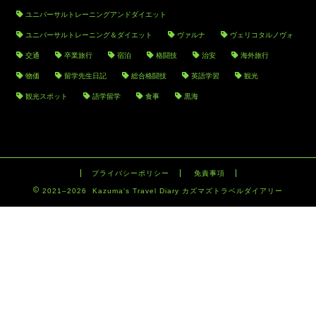
ユニバーサルトレーニングアンドダイエット
ユニバーサルトレーニング＆ダイエット
ヴァルナ
ヴェリコタルノヴォ
交通
卒業旅行
宿泊
格闘技
治安
海外旅行
物価
留学先生日記
総合格闘技
英語学習
観光
観光スポット
語学留学
食事
黒海
プライバシーポリシー
免責事項
2021–2026 Kazuma's Travel Diary カズマズトラベルダイアリー