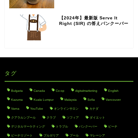
【2024年】最新版 Serve It
Right (SIR) の答えバンクーバー
タグ
Bulgaria
Canada
Co-op
digitalmarketing
English
Kazuma
Kuala Lumpur
Malaysia
Sofia
Vancouver
Varna
YouTube
オンラインサロン
カナダ
クアラルンプール
クラブ
ソフィア
ダイエット
デジタルマーケティング
トラブル
バンクーバー
ビーチ
ビーチリゾート
ブルガリア
プール
マレーシア