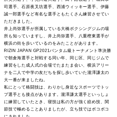
司選手、石原夜叉坊選手、西浦ウィッキー選手、伊藤
誠一郎選手など有名な選手ともたくさん練習させてい
ただきました。
井上尚弥選手が所属している大橋ボクシングジムの場
所も知っていますし、井上尚弥選手、八重樫東選手が
横浜の街を歩いているのをみたことがあります。
RIZIN JAPAN GP2021バンタム級トーナメント準決勝
で朝倉海選手と対戦する同い年、同じ区、同じジムで
練習をした成人式の会場でたまたま会い、横浜アリー
ナを二人で中学の友だちを探し歩いていた瀧澤謙太の
大一番が来ましたね。
私にとって格闘技は、わりかし身近なスポーツでトッ
プ選手とも接点があります。瀧澤謙太選手といっしょ
に練習していたとき、寝技は私の方が強く絞め技、関
節技で極めることありましたが、立ち技ではボコボコ
にされました。