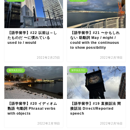
【語学留学】#22 以前は～し
【語学留学】#21 〜かもしれ
たものだ 〜に慣れている
ない 助動詞 May / might /
used to / would
could with the continuous
to show possibility
2022年2月25日
2022年2月18日
留学先生日記
留学先生日記
【語学留学】#20 イディオム
【語学留学】#19 直接話法 間
熟語 句動詞 Phrasal verbs
接話法 Direct/Reported
with objects
speech
2022年2月18日
2022年2月16日