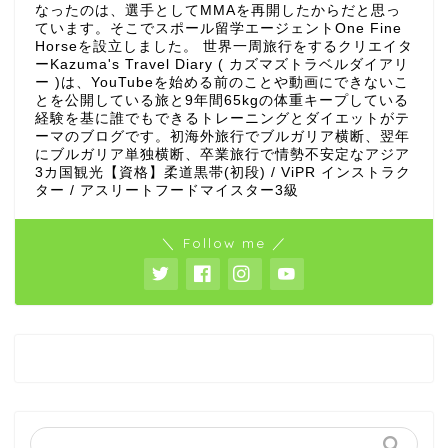
なったのは、選手としてMMAを再開したからだと思っ
ています。そこでスポール留学エージェントOne Fine
Horseを設立しました。 世界一周旅行をするクリエイタ
ーKazuma's Travel Diary ( カズマズトラベルダイアリ
ー )は、YouTubeを始める前のことや動画にできないこ
とを公開している旅と9年間65kgの体重キープしている
経験を基に誰でもできるトレーニングとダイエットがテ
ーマのブログです。初海外旅行でブルガリア横断、翌年
にブルガリア単独横断、卒業旅行で情勢不安定なアジア
3カ国観光【資格】柔道黒帯(初段) / ViPR インストラク
ター / アスリートフードマイスター3級
＼ Follow me ／