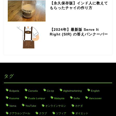
【永久保存版】インド人に教えて
もらったチャイの作り方
【2024年】最新版 Serve It
Right (SIR) の答えバンクーバー
タグ
Bulgaria
Canada
Co-op
digitalmarketing
English
Kazuma
Kuala Lumpur
Malaysia
Sofia
Vancouver
Varna
YouTube
オンラインサロン
カナダ
クアラルンプール
クラブ
ソフィア
ダイエット