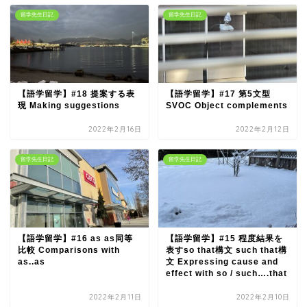
留学先生日記
留学先生日記
【語学留学】#18 提案する表
【語学留学】#17 第5文型
現 Making suggestions
SVOC Object complements
2022年2月16日
2022年2月12日
留学先生日記
留学先生日記
【語学留学】#16 as as同等
【語学留学】#15 程度結果を
比較 Comparisons with
表すso that構文 such that構
as..as
文 Expressing cause and
effect with so / such….that
2022年2月11日
2022年2月10日